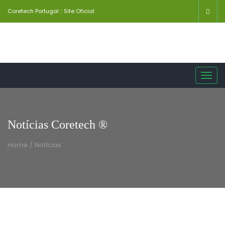
Coretech Portugal :: Site Oficial
Toggl
navig
Notícias Coretech ®
Home
/
Notícias