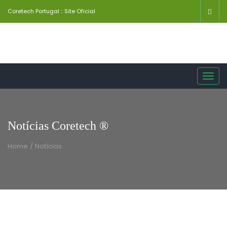
Coretech Portugal :: Site Oficial
Toggl
navig
Notícias Coretech ®
Home
/
Notícias