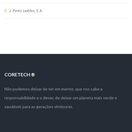
J. Pinto Leitão, S.A.
CORETECH ®
Não podemos deixar de ter em mente, que nos cabe a
responsabilidade e o dever, de deixar um planeta mais verde e
saudável, para as gerações vindouras.