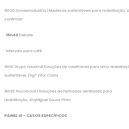
15h20 Sonaeinsdustria | Madeiras sustentáveis para reabilitação,
confirmar
15h40
Debate
Intervalo para café
16h10 Grupo navarra| Soluções de caixilharias para uma reabilitaç
sustentável,
Engº Vítor Costa
16h30 Alucobond | Soluções de fachadas ventiladas para
reabilitação,
ArqMiguel Sousa Pinto
PAINEL III – CASOS ESPECÍFICOS