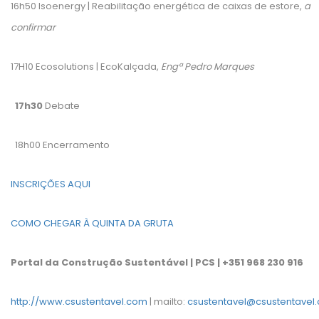
16h50 Isoenergy | Reabilitação energética de caixas de estore,
a
confirmar
17H10 Ecosolutions | EcoKalçada,
Engª Pedro Marques
17h30
Debate
18h00 Encerramento
INSCRIÇÕES AQUI
COMO CHEGAR À QUINTA DA GRUTA
Portal da Construção Sustentável | PCS | +351 968 230 916
http://www.csustentavel.com
| mailto:
csustentavel@csustentavel