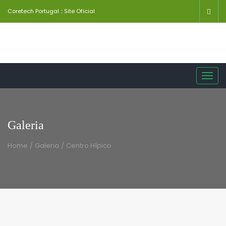
Coretech Portugal :: Site Oficial
Toggl
navig
Galeria
Home
/
Galeria
/
Centro Hípico