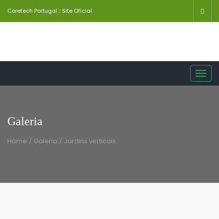
Coretech Portugal :: Site Oficial
Toggl
navig
Galeria
Home
/
Galeria
/
Jardins verticais